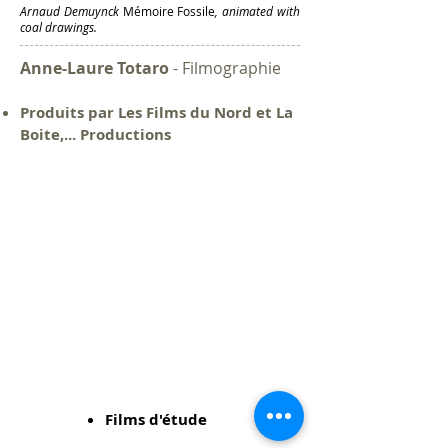
Arnaud Demuynck
Mémoire Fossile
, animated with
coal drawings.
Anne-Laure Totaro
- Filmographie
Produits par Les Films du Nord et La
Boite,... Productions
Mémoire Fossile
2009
|
9
min
28
co-
réalisation
Arnaud
Demuynck
Films d'étude