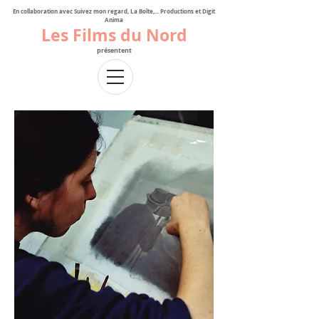
En collaboration avec Suivez mon regard, La Boîte,... Productions et Digit
Anima
Les Films du Nord
présentent