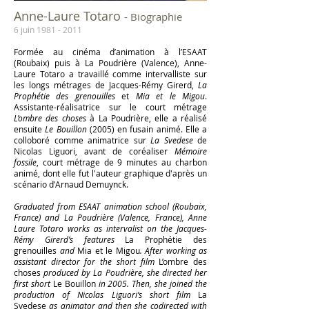
Anne-Laure Totaro
- Biographie
6 juin
1981 - 2011
Formée au cinéma d’animation à l’ESAAT
(Roubaix) puis à La Poudrière (Valence), Anne-
Laure Totaro a travaillé comme intervalliste sur
les longs métrages de Jacques-Rémy Girerd,
La
Prophétie des grenouilles
et
Mia et le Migou
.
Assistante-réalisatrice sur le court métrage
L’ombre des choses
à La Poudrière, elle a réalisé
ensuite
Le Bouillon
(2005) en fusain animé. Elle a
colloboré comme animatrice sur
La Svedese
de
Nicolas Liguori, avant de coréaliser
Mémoire
fossile
, court métrage de 9 minutes au charbon
animé, dont elle fut l'auteur graphique d'après un
scénario d'Arnaud Demuynck.
Graduated from ESAAT animation school (Roubaix,
France) and La Poudrière (Valence, France), Anne
Laure Totaro works as intervalist on the Jacques-
Rémy Girerd’s features
La Prophétie des
grenouilles
and
Mia et le Migou
. After working as
assistant director for the short film
L’ombre des
choses
produced by La Poudrière, she directed her
first short
Le Bouillon
in 2005. Then, she joined the
production of Nicolas Liguori’s short film
La
Svedese
as animator and then she codirected with