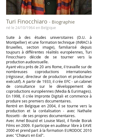
Turi Finocchiaro
- Biographie
né le 24/10/1964 en Belgique
Suite à des études universitaires (D.U. à
Montpellier) et une formation technique (INRACI à
Bruxelles, section image), familiarisé depuis
toujours à différentes réalités européennes, Turi
Finocchiaro décide de se tourner vers la
production audiovisuelle.
Ayant vécu près de 20 ans Rome, il travaille sur de
nombreuses coproductions internationales
(régisseur, directeur de production et producteur
exécutif). A partir de 1933, il crée EFC - un cabinet
de consultance sur le développement de
coproductions européennes (Media & Eurimages).
En 1998, il crée Impronte Digitali et commence à
produire ses premiers documentaires.
Rentré en Belgique en 2004, il se tourne vers la
production et la coréalisation - avec Nathalie
Rossetti - de ses propres documentaires.
Avec Amel Bouzid et Louise Mast, il fonde Borak
Films en 2009. Il participe en auditeur libre à EAVE
2000 et prend part à la formation EURODOC 2010
avec "Chœurs en Exil".