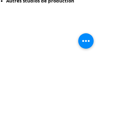
Autres studios de production
Chœurs en exil
La fabuleuse histoire de Sevgi et Andon
2015
2014
|
|
77
50
minutes
minutes
Au delà du ring
Plein ciel
2008
2009
|
|
57
47
minutes
minutes
Au delà de la vengeance
Yiddish Soul & Concert Yiddish Soul