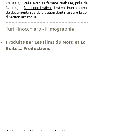
En 2007, il crée avec sa femme Nathalie, près de
Naples, le
Faito doc festival
, festival international
de documentaires de création dont il assure la co-
direction artistique.
Turi Finocchiaro - Filmographie
Produits par Les Films du Nord et La
Boite,... Productions
Canto alla Vita
2016
|
61
min
37