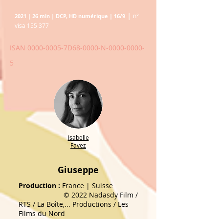
|
n°
2021 | 26 min | DCP, HD numérique | 16/9
visa 155 377
ISAN
0000-0005
-7D68-0000-N-0000-0000-
5
Isabelle
Favez
Giuseppe
Production :
France | Suisse
© 2022 Nadasdy Film /
RTS / La Boîte,... Productions / Les
Films du Nord