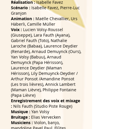
Réalisation :
Isabelle Favez
Scénario :
Isabelle Favez, Pierre-Luc
Granjon
Animation :
Maëlle Chevallier, Urs
Häberli, Camille Müller
Voix :
Lucien Volsy-Roussel
(Giuseppe), Lara Fauth (Ayana),
Gabriel Fauth (Toto), Nathalie
Laroche (Babaa), Laurence Deydier
(Renarde), Arnaud Demuynck (Ours),
Yan Volsy (Babuu), Arnaud
Demuynck (Papa Hérisson),
Laurence Deydier (Maman
Hérisson), Lily Demuynck-Deydier /
Arthur Ponsot /Amandine Ponsot
(Les trois lièvres), Annick Lambert
(Maman Lièvre), Philippe Fontaine
(Papa Lièvre)
Enregistrement des voix et mixage
:
Nils Fauth (Studio Piste Rouge)
Musique :
Yan Volsy
Bruitage :
Elias Vervecken
Musiciens :
Violon, banjo,
mandoline Pavel Paul, Flûtes