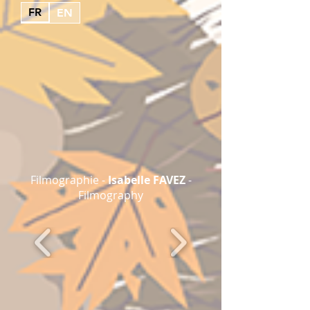
FR
EN
Filmographie -
Isabelle FAVEZ
-
Filmography