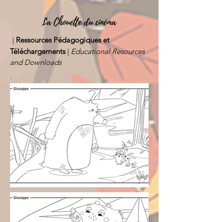
|
Ressources Pédagogiques et
Téléchargements
|
Educational Resources
and Downloads