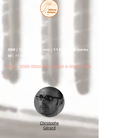
2009 | 14 min 18 | 35 mm | 1:1.85 | Dolby Stéréo
|
n° visa 121.214
SR
ISAN
0000-0004-0823-0000-6
-0000-0000-
J
Christophe
Gérard