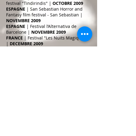
festival "Tindirindis" |
OCTOBRE 2009
ESPAGNE
| San Sebastian Horror and
Fantasy film festival - San Sebastian |
NOVEMBRE 2009
ESPAGNE
| Festival l’Alternativa de
Barcelone
|
NOVEMBRE 2009
FRANCE
| Festival "Les Nuits Magiques"
|
DECEMBRE 2009
FRANCE
|
Festival du film court -
Villeurbanne
|
NOVEMBRE 2009
BELGIQUE
| Festival Anima Bruxelles
|
FEVRIER 2009
BURKINA FASO
| Festival Des Toiles
Animées - Wagadougou |
NOVEMBRE
2009
2010
ALLEMAGNE
| Internationales Trickfilm
Festival - Stuttgart |
MAI 2010
FRANCE
| Festival du Cinéma Européen -
Lille |
MARS 2010
ITALIE
| Future Film Festival
|
JANVIER
2010