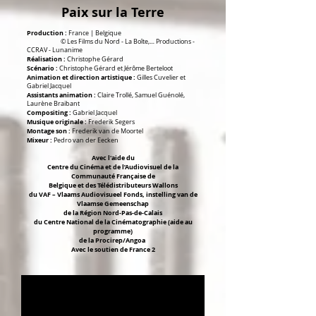
Paix sur la Terre
Production :
France | Belgique
© Les Films du Nord - La Boîte,… Productions -
CCRAV - Lunanime
Réalisation :
Christophe Gérard
Scénario :
Christophe Gérard et Jérôme Berteloot
Animation et direction artistique :
Gilles Cuvelier et
Gabriel Jacquel
Assistants animation :
Claire Trollé, Samuel Guénolé,
Laurène Braibant
Compositing :
Gabriel Jacquel
Musique originale :
Frederik Segers
Montage son :
Frederik van de Moortel
Mixeur :
Pedro van der Eecken
Avec l'aide du
Centre du Cinéma et de l’Audiovisuel de la
Communauté Française de
Belgique et des Télédistributeurs Wallons
du VAF – Vlaams Audiovisueel Fonds, instelling van de
Vlaamse Gemeenschap
de la Région Nord-Pas-de-Calais
du Centre National de la Cinématographie (aide au
programme)
de la Procirep/Angoa
Avec le soutien de France 2