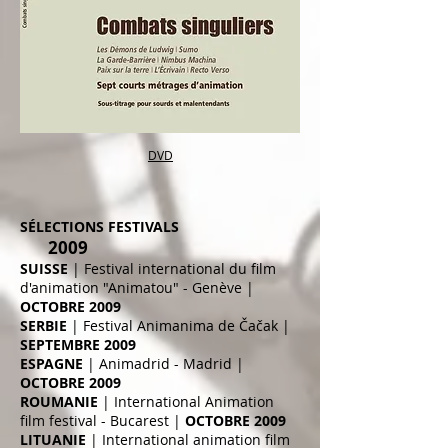
DVD
SÉLECTIONS FESTIVALS
2009
SUISSE
| Festival international du film
d'animation "Animatou" - Genève
|
OCTOBRE 2009
SERBIE
| Festival Animanima de Čačak
|
SEPTEMBRE 2009
ESPAGNE
| Animadrid - Madrid |
OCTOBRE 2009
ROUMANIE
| International Animation
film festival - Bucarest |
OCTOBRE 2009
LITUANIE
| International animation film