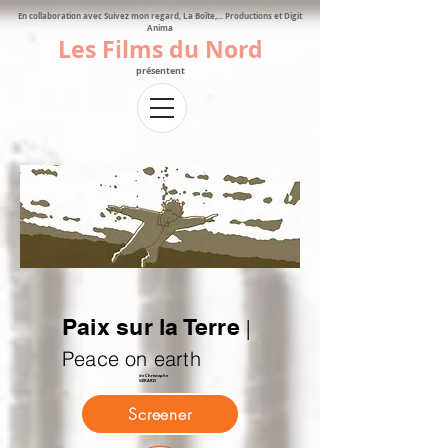
En collaboration avec Suivez mon regard, La Boîte,... Productions et Digit
Anima
Les Films du Nord
présentent
Paix sur la Terre
|
Peace on earth
de Christophe
GÉRARD
Screener