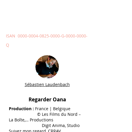
2009 | 14 min 36 | 35 mm, DCP|
|
n° visa 120.574
1.85
ISAN
0000-0004-0825-0000
-G-0000-0000-
Q
Sébastien Laudenbach
Regarder Oana
Production :
France | Belgique
© Les Films du Nord –
La Boîte,… Productions
Digit Anima, Studio
Suivez mon regard, CRRAV