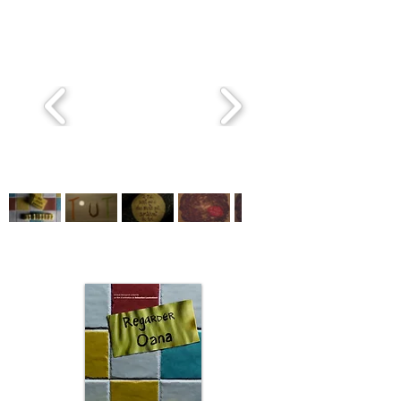
Filmographie -
Sébastien
LAUDENBACH
- Filmography