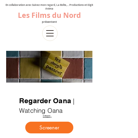
En collaboration avec Suivez mon regard, La Boîte,... Productions et Digit
Anima
Les Films du Nord
présentent
Regarder Oana
|
Watching Oana
de Sébastien
LAUDENBACH
Screener