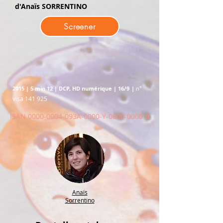
d'Anaïs SORRENTINO
Screener
°
2015 | 5 min 12 | DCP, HD numérique | 16/9
|
n
visa 141
925
ISAN
0000-0004
-093A-0000-Y-0000-0000-9
Anaïs
Sorrentino