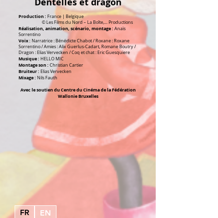
Dentelles et dragon
Production :
France | Belgique
© Les Films du Nord – La Boîte,… Productions
Réalisation, animation, scénario, montage :
Anaïs
Sorrentino
Voix :
Narratrice : Bénédicte Chabot / Roxane : Roxane
Sorrentino / Amies : Alix Guerlus-Cadart, Romane Boutry /
Dragon : Elias Vervecken / Coq et chat : Eric Guesquiere
Musique :
HELLO MIC
Montage son :
Christian Cartier
Bruiteur :
Elias Vervecken
Mixage :
Nils Fauth
Avec le soutien du Centre du Cinéma de la Fédération
Wallonie Bruxelles
FR
EN