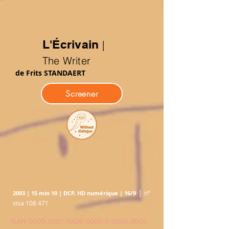
L'Écrivain
|
The Writer
de Frits STANDAERT
Screener
|
n°
2003 | 15 min 10 | DCP, HD numérique | 16/9
visa 108
471
ISAN
0000-0001
-9A06-0000-X-0000-0000-