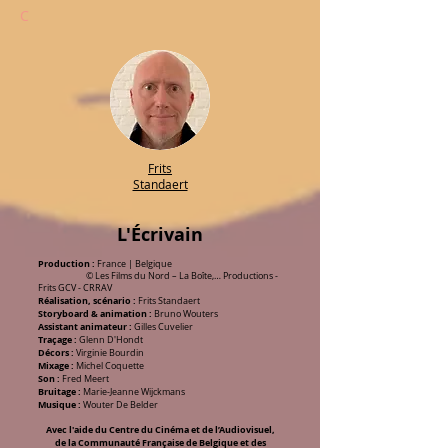
C
Frits
Standaert
L'Écrivain
Production :
France | Belgique
© Les Films du Nord – La Boîte,… Productions -
Frits GCV - CRRAV
Réalisation, scénario :
Frits Standaert
Storyboard & animation :
Bruno Wouters
Assistant animateur :
Gilles Cuvelier
Traçage :
Glenn D'Hondt
Décors :
Virginie Bourdin
Mixage :
Michel Coquette
Son :
Fred Meert
Bruitage :
Marie-Jeanne Wijckmans
Musique :
Wouter De Belder
Avec l'aide du Centre du Cinéma et de l’Audiovisuel,
de la Communauté Française de Belgique et des