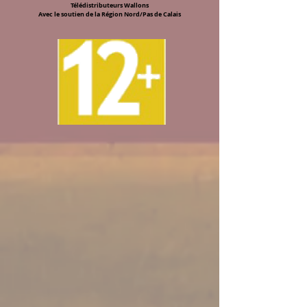
Télédistributeurs Wallons
Avec le soutien de la Région Nord/Pas de Calais