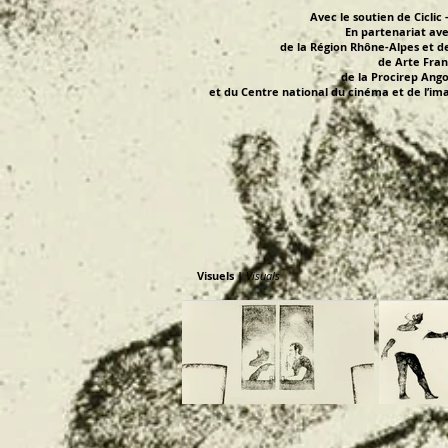
Avec le soutien de Ciclic
En partenariat av
de la Région Rhône-Alpes
et d
de Arte Fra
de la Procirep Ang
et du Centre national du cinéma et de l’
Visuels |
Visuals