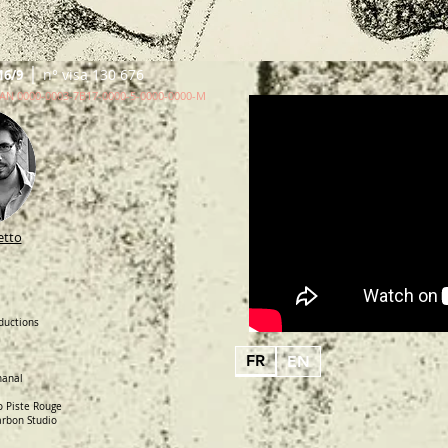
|
n° visa 130 676
16/9
SAN
0000-0003-7B17-0000-5-0000-0000-M
etto
ctions
FR
EN
hanal
io Piste Rouge
arbon Studio