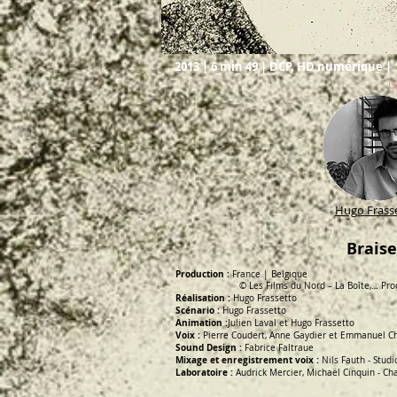
2013 | 6 min 49 | DCP, HD numérique | 
I
Hugo Frass
Braise
Production :
France | Belgique
© Les Films du Nord – La Boîte,… Produ
Réalisation :
Hugo Frassetto
Scénario :
Hugo Frassetto
Animation :
Julien Laval et Hugo Frassetto
Voix :
Pierre Coudert, Anne Gaydier et Emmanuel C
Sound Design :
Fabrice Faltraue
Mixage et enregistrement voix :
Nils Fauth - Stud
Laboratoire :
Audrick Mercier, Michaël Cinquin - Ch