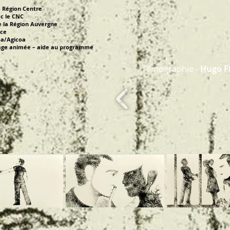
 - Région Centre
ec le CNC
e la Région Auvergne
nce
oa/Agicoa
image animée – aide au programme
Filmographie -
Hugo 